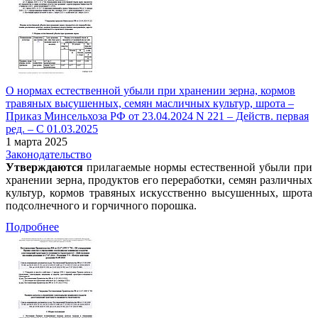
О нормах естественной убыли при хранении зерна, кормов
травяных высушенных, семян масличных культур, шрота –
Приказ Минсельхоза РФ от 23.04.2024 N 221 – Действ. первая
ред. – С 01.03.2025
1 марта 2025
Законодательство
Утверждаются
прилагаемые нормы естественной убыли при
хранении зерна, продуктов его переработки, семян различных
культур, кормов травяных искусственно высушенных, шрота
подсолнечного и горчичного порошка.
Подробнее