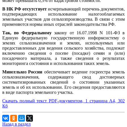
может превышать 0,3% от кадастровой стоимости.
В НК РФ отсутствует
исчерпывающий перечень документов,
подтверждающих использование налогооблагаемых
земельных участков для сельхозпроизводства. В связи с этим
применяются нормы иных отраслей законодательства РФ.
Так, по Федеральному
закону от 16.07.1998 N 101-ФЗ в
Единую федеральную государственную информсистему о
землях сельхозназначения и землях, используемых или
предоставленных для ведения сельского хозяйства, подлежат
включению сведения о посеве (посадке) семян и (или)
посадочного материала, а также сведения о результатах
мониторинга состояния и использования таких земель.
Минсельхоз России
обеспечивает ведение госреестра земель
сельхозназначения, содержащего свод достоверных
систематизированных сведений о состоянии указанных
земель и об их использовании. Его сведения предоставляются
в виде паспорта земельного участка.
Скачать полный текст PDF-документом, 1 страница А4, 302
Кб
Назад в раздел