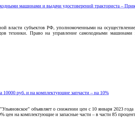
дными машинами и выдачи удостоверений тракториста – Приказ 
ой власти субъектов РФ, уполномоченными на осуществление р
дов техники. Право на управление самоходными машинами п
на 10000 руб. и на комплектующие запчасти – на 10%
"Ульяновское" объявляет о снижении цен с 10 января 2023 год
 10% цен на комплектующие и запасные части – в части 85 процен