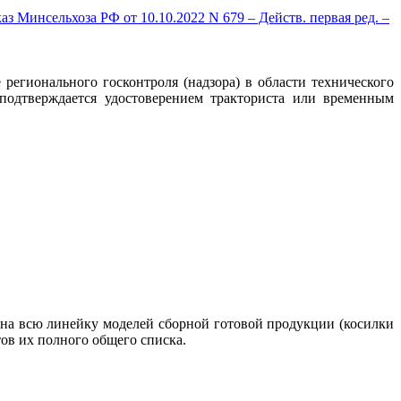
Минсельхоза РФ от 10.10.2022 N 679 – Действ. первая ред. –
егионального госконтроля (надзора) в области технического
одтверждается удостоверением тракториста или временным
а на всю линейку моделей сборной готовой продукции (косилки
тов их полного общего списка.