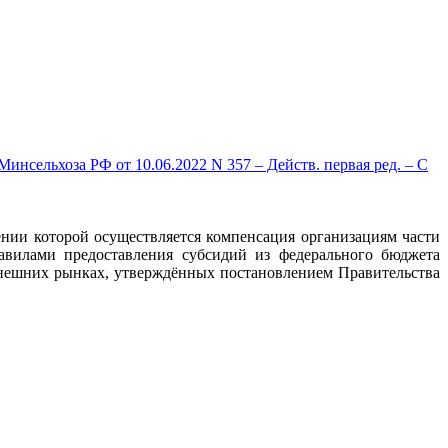
нсельхоза РФ от 10.06.2022 N 357 – Действ. первая ред. – С
ии которой осуществляется компенсация организациям части
авилами предоставления субсидий из федерального бюджета
внешних рынках, утверждённых постановлением Правительства