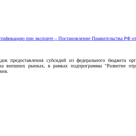
ификацию при экспорте – Постановление Правительства РФ от 25.
док предоставления субсидий из федерального бюджета орг
а внешних рынках, в рамках подпрограммы "Развитие отр
вия.