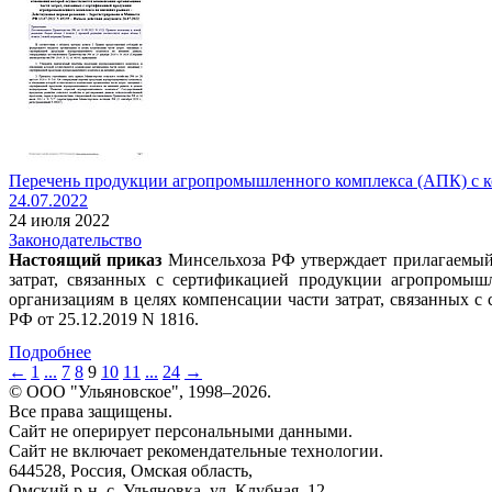
Перечень продукции агропромышленного комплекса (АПК) с ком
24.07.2022
24 июля 2022
Законодательство
Настоящий приказ
Минсельхоза РФ утверждает прилагаемый 
затрат, связанных с сертификацией продукции агропромыш
организациям в целях компенсации части затрат, связанных
РФ от 25.12.2019 N 1816.
Подробнее
←
1
...
7
8
9
10
11
...
24
→
© ООО "Ульяновское", 1998–2026.
Все права защищены.
Сайт не оперирует персональными данными.
Сайт не включает рекомендательные технологии.
644528, Россия, Омская область,
Омский р-н, с. Ульяновка, ул. Клубная, 12.