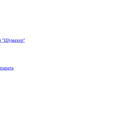
''Шумахер''
парата