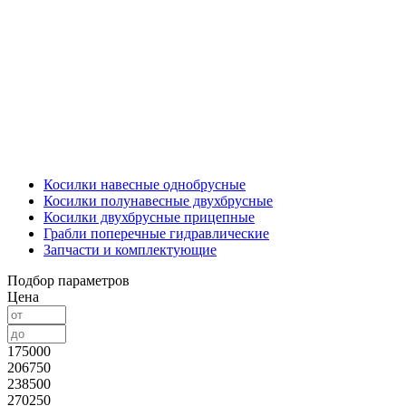
Косилки навесные однобрусные
Косилки полунавесные двухбрусные
Косилки двухбрусные прицепные
Грабли поперечные гидравлические
Запчасти и комплектующие
Подбор параметров
Цена
175000
206750
238500
270250