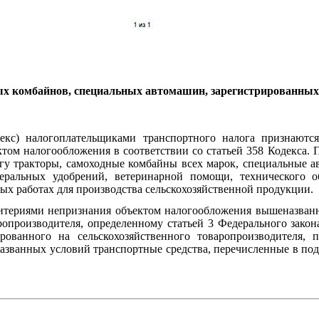
ых комбайнов, специальных автомашин, зарегистрированных 
кс) налогоплательщиками транспортного налога признаются
том налогообложения в соответствии со статьей 358 Кодекса. П
гу тракторы, самоходные комбайны всех марок, специальные 
альных удобрений, ветеринарной помощи, технического об
ых работах для производства сельскохозяйственной продукции.
итериями непризнания объектом налогообложения вышеназванн
опроизводителя, определенному статьей 3 Федерального закона 
ированного на сельскохозяйственного товаропроизводителя,
званных условий транспортные средства, перечисленные в подп