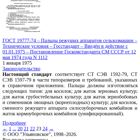
ГОСТ 19777-74 – Пальцы режущих аппаратов сельхозмашин –
Технические условия – Госстандарт – Введён в действие c
01.01.1975 – Постановление Госкомстандарта СМ СССР от 12
мая 1974 года N 1112
1 января 1975
Законодательство
Настоящий стандарт
соответствует СТ СЭВ 1592-79, СТ
СЭВ 1597-79 в части типоразмеров и требований, указанных
в справочном приложении. Пальцы должны изготовляться
следующих типов: для косилок; для жаток зерновых культур;
для жаток грубостебельных культур; для жаток зернобобовых
и семенников овощных (корнеплодных) культур; для косилок,
сменного режущего аппарата силосоуборочных комбайнов и
жаток кормоуборочных комбайнов (унифицированный).
Подробнее
←
1
...
20
21
22
23
24
→
© ООО "Ульяновское", 1998–2026.
Все права защищены.