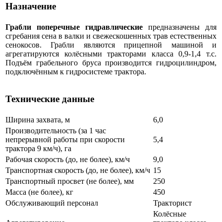
Назначение
Грабли поперечные гидравлические
предназначены для
сгребания сена в валки и свежескошенных трав естественных
сенокосов. Грабли являются прицепной машиной и
агрегатируются колёсными тракторами класса 0,9-1,4 т.с.
Подъём грабельного бруса производится гидроцилиндром,
подключённым к гидросистеме трактора.
Технические данные
Ширина захвата, м
6,0
Производительность (за 1 час
непрерывной работы при скорости
5,4
трактора 9 км/ч), га
Рабочая скорость (до, не более), км/ч
9,0
Транспортная скорость (до, не более), км/ч
15
Транспортный просвет (не более), мм
250
Масса (не более), кг
450
Обслуживающий персонал
Тракторист
Колёсные