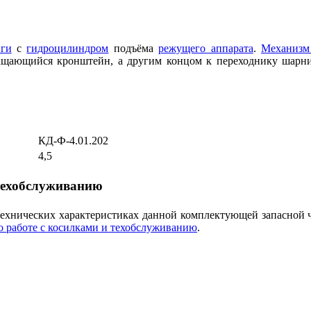
нги
с
гидроцилиндром
подъёма
режущего аппарата
.
Механизм
ащающийся кронштейн, а другим концом к переходнику шарнир
КД-Ф-4.01.202
4,5
 техобслуживанию
технических характеристиках данной комплектующей запасной 
о работе с косилками и техобслуживанию
.