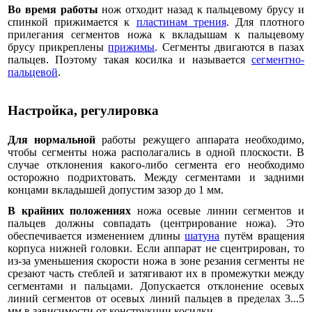
Во время работы
нож отходит назад к пальцевому брусу и
спинкой прижимается к
пластинам трения
. Для плотного
прилегания сегментов ножа к вкладышам к пальцевому
брусу прикреплены
прижимы
. Сегменты двигаются в пазах
пальцев. Поэтому такая косилка и называется
сегментно-
пальцевой
.
Настройка, регулировка
Для нормальной
работы режущего аппарата необходимо,
чтобы сегменты ножа располагались в одной плоскости. В
случае отклонения какого-либо сегмента его необходимо
осторожно подрихтовать. Между сегментами и задними
концами вкладышей допустим зазор до 1 мм.
В крайних положениях
ножа осевые линии сегментов и
пальцев должны совпадать (центрирование ножа). Это
обеспечивается изменением длины
шатуна
путём вращения
корпуса нижней головки. Если аппарат не сцентрирован, то
из-за уменьшения скорости ножа в зоне резания сегменты не
срезают часть стеблей и затягивают их в промежутки между
сегментами и пальцами. Допускается отклонение осевых
линий сегментов от осевых линий пальцев в пределах 3...5
мм в зависимости от конструкции косилки.