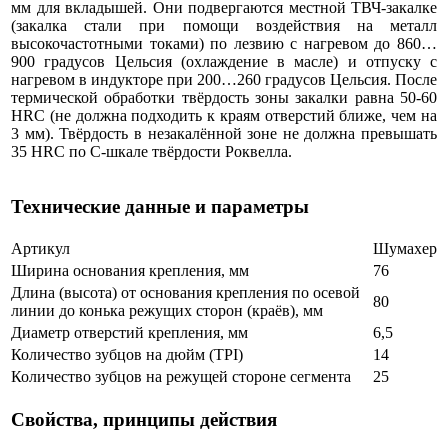
мм для вкладышей. Они подвергаются местной ТВЧ-закалке
(закалка стали при помощи воздействия на металл
высокочастотными токами) по лезвию с нагревом до 860…
900 градусов Цельсия (охлаждение в масле) и отпуску с
нагревом в индукторе при 200…260 градусов Цельсия. После
термической обработки твёрдость зоны закалки равна 50-60
НRС (не должна подходить к краям отверстий ближе, чем на
3 мм). Твёрдость в незакалённой зоне не должна превышать
35 HRC по C-шкале твёрдости Роквелла.
Технические данные и параметры
Артикул
Шумахер
Ширина основания крепления, мм
76
Длина (высота) от основания крепления по осевой
80
линии до конька режущих сторон (краёв), мм
Диаметр отверстий крепления, мм
6,5
Количество зубцов на дюйм (TPI)
14
Количество зубцов на режущей стороне сегмента
25
Свойства, принципы действия