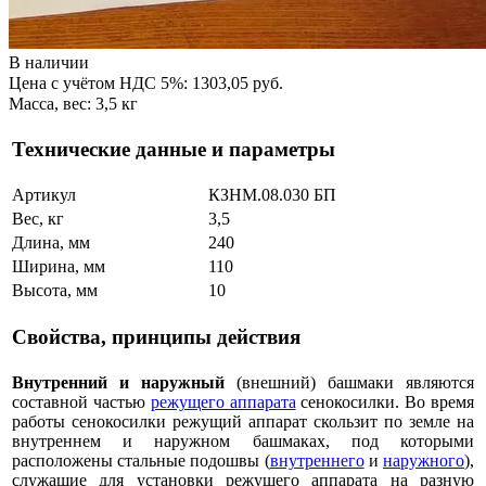
В наличии
Цена с учётом НДС 5%: 1303,05 руб.
Масса, вес: 3,5 кг
Технические данные и параметры
Артикул
КЗНМ.08.030 БП
Вес, кг
3,5
Длина, мм
240
Ширина, мм
110
Высота, мм
10
Свойства, принципы действия
Внутренний и наружный
(внешний) башмаки являются
составной частью
режущего аппарата
сенокосилки. Во время
работы сенокосилки режущий аппарат скользит по земле на
внутреннем и наружном башмаках, под которыми
расположены стальные подошвы (
внутреннего
и
наружного
),
служащие для установки режущего аппарата на разную