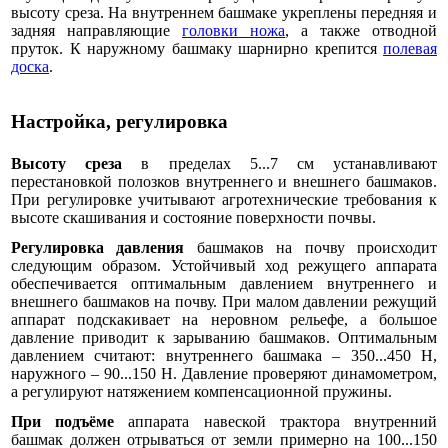
высоту среза. На внутреннем башмаке укреплены передняя и
задняя направляющие
головки ножа
, а также отводной
пруток. К наружному башмаку шарнирно крепится
полевая
доска
.
Настройка, регулировка
Высоту среза
в пределах 5...7 см устанавливают
перестановкой полозков внутреннего и внешнего башмаков.
При регулировке учитывают агротехнические требования к
высоте скашивания и состояние поверхности почвы.
Регулировка давления
башмаков на почву происходит
следующим образом. Устойчивый ход режущего аппарата
обеспечивается оптимальным давлением внутреннего и
внешнего башмаков на почву. При малом давлении режущий
аппарат подскакивает на неровном рельефе, а большое
давление приводит к зарыванию башмаков. Оптимальным
давлением считают: внутреннего башмака – 350...450 Н,
наружного – 90...150 Н. Давление проверяют динамометром,
а регулируют натяжением компенсационной пружины.
При подъёме
аппарата навеской трактора внутренний
башмак должен отрываться от земли примерно на 100...150