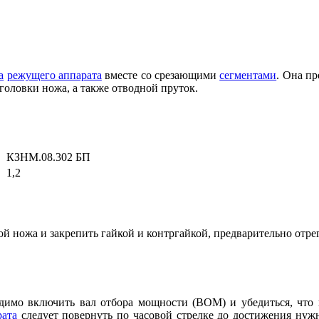
а
режущего аппарата
вместе со срезающими
сегментами
. Она п
оловки ножа, а также отводной пруток.
КЗНМ.08.302 БП
1,2
ой ножа и закрепить гайкой и контргайкой, предварительно отр
димо включить вал отбора мощности (ВОМ) и убедиться, что
рата
следует повернуть по часовой стрелке до достижения ну