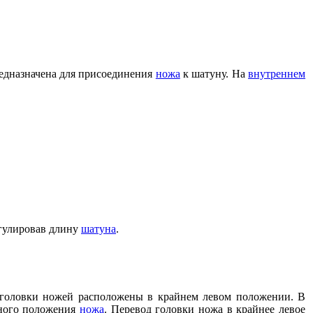
редназначена для присоединения
ножа
к шатуну. На
внутреннем
егулировав длину
шатуна
.
 головки ножей расположены в крайнем левом положении. В
жного положения
ножа
. Перевод головки ножа в крайнее левое