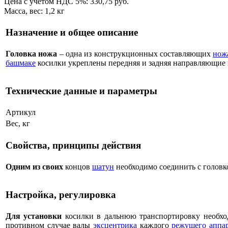
Цена с учётом НДС 5%: 330,75 руб.
Масса, вес: 1,2 кг
Назначение и общее описание
Головка ножа
– одна из конструкционных составляющих
нож
башмаке
косилки укреплены передняя и задняя направляющие г
Технические данные и параметры
Артикул
Вес, кг
Свойства, принципы действия
Одним из своих
концов
шатун
необходимо соединить с головк
Настройка, регулировка
Для установки
косилки в дальнюю транспортировку необхо
противном случае валы
эксцентрика
каждого
режущего аппа