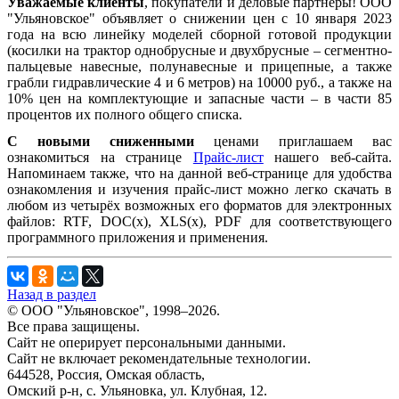
Уважаемые клиенты
, покупатели и деловые партнёры! ООО
"Ульяновское" объявляет о снижении цен с 10 января 2023
года на всю линейку моделей сборной готовой продукции
(косилки на трактор однобрусные и двухбрусные – сегментно-
пальцевые навесные, полунавесные и прицепные, а также
грабли гидравлические 4 и 6 метров) на 10000 руб., а также на
10% цен на комплектующие и запасные части – в части 85
процентов их полного общего списка.
С новыми сниженными
ценами приглашаем вас
ознакомиться на странице
Прайс-лист
нашего веб-сайта.
Напоминаем также, что на данной веб-странице для удобства
ознакомления и изучения прайс-лист можно легко скачать в
любом из четырёх возможных его форматов для электронных
файлов: RTF, DOC(x), XLS(x), PDF для соответствующего
программного приложения и применения.
Назад в раздел
© ООО "Ульяновское", 1998–2026.
Все права защищены.
Сайт не оперирует персональными данными.
Сайт не включает рекомендательные технологии.
644528, Россия, Омская область,
Омский р-н, с. Ульяновка, ул. Клубная, 12.