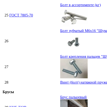
Болт в ассортименте (кг)
25
ГОСТ 7805-70
Болт зубчатый М6х16 "Шум
26
Болт крепления пальцев "
27
28
Винт (болт) натяжной пруж
Брусы
Брус пальцевый