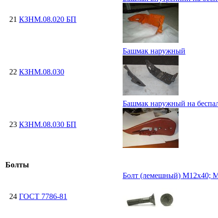
21
КЗНМ.08.020 БП
Башмак наружный
22
КЗНМ.08.030
Башмак наружный на беспа
23
КЗНМ.08.030 БП
Болты
Болт (лемешный) М12х40; М
24
ГОСТ 7786-81