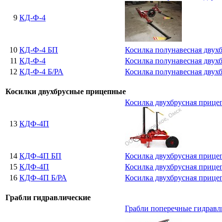
9
КД-Ф-4
10
КД-Ф-4 БП
Косилка полунавесная двухб
11
КД-Ф-4
Косилка полунавесная двух
12
КД-Ф-4 Б/РА
Косилка полунавесная двухб
Косилки двухбрусные прицепные
Косилка двухбрусная прице
13
КДФ-4П
14
КДФ-4П БП
Косилка двухбрусная прице
15
КДФ-4П
Косилка двухбрусная прице
16
КДФ-4П Б/РА
Косилка двухбрусная прице
Грабли гидравлические
Грабли поперечные гидравл