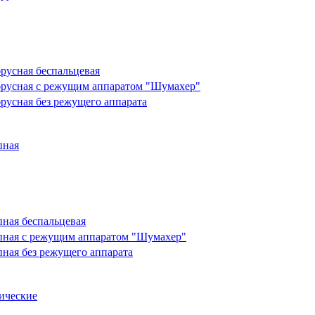
русная беспальцевая
брусная с режущим аппаратом "Шумахер"
русная без режущего аппарата
пная
пная беспальцевая
пная с режущим аппаратом "Шумахер"
пная без режущего аппарата
ические