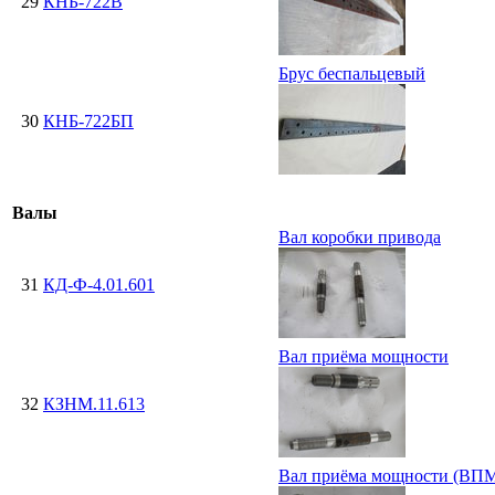
29
КНБ-722В
Брус беспальцевый
30
КНБ-722БП
Валы
Вал коробки привода
31
КД-Ф-4.01.601
Вал приёма мощности
32
КЗНМ.11.613
Вал приёма мощности (ВП