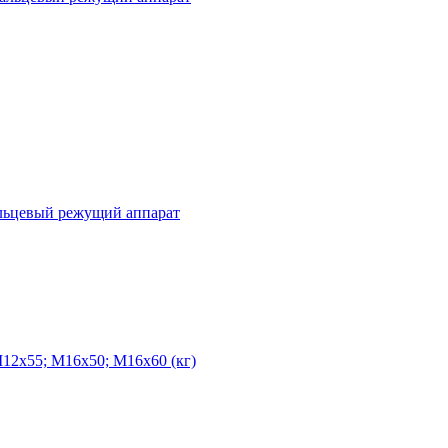
льцевый режущий аппарат
12х55; М16х50; М16х60 (кг)