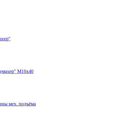
ахер"
Шумахер" М10x40
ины мех. подъёма