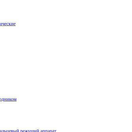
ические
ходником
пальцевый режущий аппарат