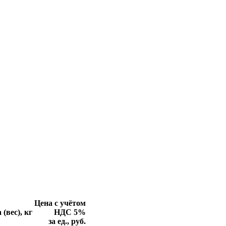
Цена с учётом
 (вес), кг
НДС 5%
за ед., руб.