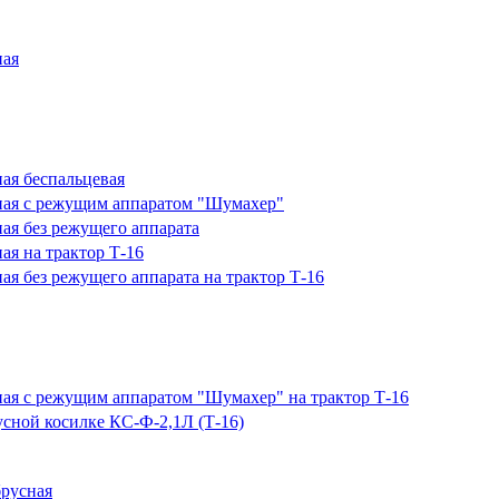
ная
ая беспальцевая
ная с режущим аппаратом "Шумахер"
ая без режущего аппарата
ая на трактор Т-16
ая без режущего аппарата на трактор Т-16
ная с режущим аппаратом "Шумахер" на трактор Т-16
усной косилке КС-Ф-2,1Л (Т-16)
брусная