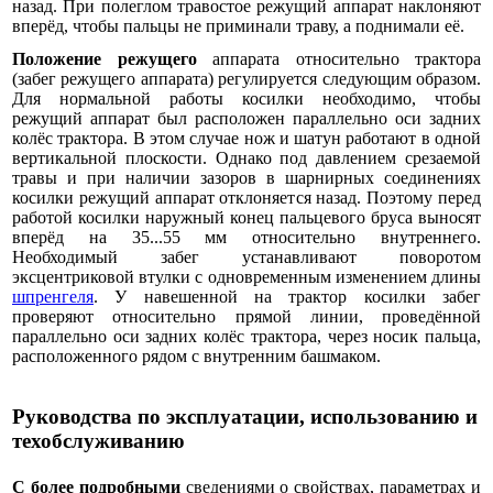
назад. При полеглом травостое режущий аппарат наклоняют
вперёд, чтобы пальцы не приминали траву, а поднимали её.
Положение режущего
аппарата относительно трактора
(забег режущего аппарата) регулируется следующим образом.
Для нормальной работы косилки необходимо, чтобы
режущий аппарат был расположен параллельно оси задних
колёс трактора. В этом случае нож и шатун работают в одной
вертикальной плоскости. Однако под давлением срезаемой
травы и при наличии зазоров в шарнирных соединениях
косилки режущий аппарат отклоняется назад. Поэтому перед
работой косилки наружный конец пальцевого бруса выносят
вперёд на 35...55 мм относительно внутреннего.
Необходимый забег устанавливают поворотом
эксцентриковой втулки с одновременным изменением длины
шпренгеля
. У навешенной на трактор косилки забег
проверяют относительно прямой линии, проведённой
параллельно оси задних колёс трактора, через носик пальца,
расположенного рядом с внутренним башмаком.
Руководства по эксплуатации, использованию и
техобслуживанию
С более подробными
сведениями о свойствах, параметрах и