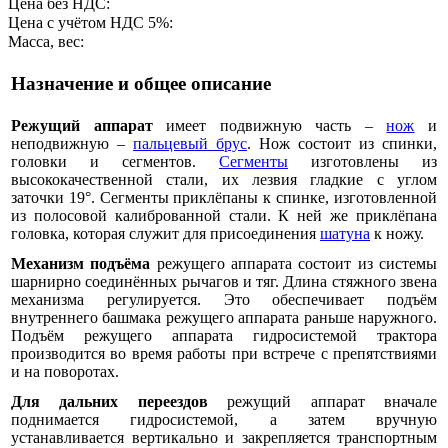
Цена без НДС:
Цена с учётом НДС 5%:
Масса, вес:
Назначение и общее описание
Режущий аппарат
имеет подвижную часть –
нож
и
неподвижную –
пальцевый брус
. Нож состоит из спинки,
головки и сегментов.
Сегменты
изготовлены из
высококачественной стали, их лезвия гладкие с углом
заточки 19°. Сегменты приклёпаны к спинке, изготовленной
из полосовой калиброванной стали. К ней же приклёпана
головка, которая служит для присоединения
шатуна
к ножу.
Механизм подъёма
режущего аппарата состоит из системы
шарнирно соединённых рычагов и тяг. Длина стяжного звена
механизма регулируется. Это обеспечивает подъём
внутреннего башмака режущего аппарата раньше наружного.
Подъём режущего аппарата гидросистемой трактора
производится во время работы при встрече с препятствиями
и на поворотах.
Для дальних переездов
режущий аппарат вначале
поднимается гидросистемой, а затем вручную
устанавливается вертикально и закрепляется транспортным