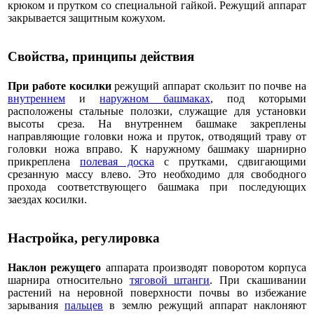
крюком и прутком со специальной гайкой. Режущий аппарат
закрывается защитным кожухом.
Свойства, принципы действия
При работе косилки
режущий аппарат скользит по почве на
внутреннем
и
наружном башмаках
, под которыми
расположены стальные полозки, служащие для установки
высоты среза. На внутреннем башмаке закреплены
направляющие головки ножа и пруток, отводящий траву от
головки ножа вправо. К наружному башмаку шарнирно
прикреплена
полевая доска
с прутками, сдвигающими
срезанную массу влево. Это необходимо для свободного
прохода соответствующего башмака при последующих
заездах косилки.
Настройка, регулировка
Наклон режущего
аппарата производят поворотом корпуса
шарнира относительно
тяговой штанги
. При скашивании
растений на неровной поверхности почвы во избежание
зарывания
пальцев
в землю режущий аппарат наклоняют